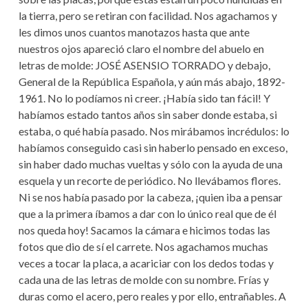
la tierra, pero se retiran con facilidad. Nos agachamos y
les dimos unos cuantos manotazos hasta que ante
nuestros ojos apareció claro el nombre del abuelo en
letras de molde: JOSÉ ASENSIO TORRADO y debajo,
General de la República Española, y aún más abajo, 1892-
1961. No lo podíamos ni creer. ¡Había sido tan fácil! Y
habíamos estado tantos años sin saber donde estaba, si
estaba, o qué había pasado. Nos mirábamos incrédulos: lo
habíamos conseguido casi sin haberlo pensado en exceso,
sin haber dado muchas vueltas y sólo con la ayuda de una
esquela y un recorte de periódico. No llevábamos flores.
Ni se nos había pasado por la cabeza, ¡quien iba a pensar
que a la primera íbamos a dar con lo único real que de él
nos queda hoy! Sacamos la cámara e hicimos todas las
fotos que dio de sí el carrete. Nos agachamos muchas
veces a tocar la placa, a acariciar con los dedos todas y
cada una de las letras de molde con su nombre. Frías y
duras como el acero, pero reales y por ello, entrañables. A