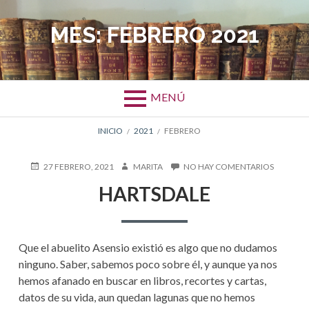
Salta
al
MES:
FEBRERO 2021
contenido
MENÚ
ENLACES
INICIO
2021
FEBRERO
DE
PUBLICADO
AUTOR
EN
27 FEBRERO, 2021
MARITA
NO HAY COMENTARIOS
EN
HARTSDA
AYUDA
HARTSDALE
A
LA
Que el abuelito Asensio existió es algo que no dudamos
NAVEGACIÓN
ninguno. Saber, sabemos poco sobre él, y aunque ya nos
hemos afanado en buscar en libros, recortes y cartas,
datos de su vida, aun quedan lagunas que no hemos