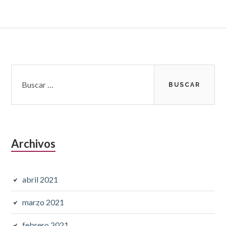
Barra
Buscar:
lateral
subsidiaria
Archivos
abril 2021
marzo 2021
febrero 2021