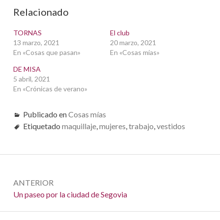
Relacionado
TORNAS
El club
13 marzo, 2021
20 marzo, 2021
En «Cosas que pasan»
En «Cosas mías»
DE MISA
5 abril, 2021
En «Crónicas de verano»
Publicado en
Cosas mías
Etiquetado
maquillaje
,
mujeres
,
trabajo
,
vestidos
Navegación
ANTERIOR
de
Anterior:
Un paseo por la ciudad de Segovia
entradas