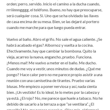
orden; perro, servido. Inicio el camino a la ducha cuando,
rrriiinnngggg, el teléfono. Bueno, no hay que preocuparse,
será cualquier cosa. Si. Uno que se ha olvidado las llaves
de casa encima de su mesa. Bien, se las dejaré al portero
cuando me marche para que luego pueda entrar.
Vuelvo al baño. Abro el grifo. No sale el agua caliente. ¿Se
habrá acabado el gas? Albornoz y vuelta a la cocina.
Efectivamente, hay que cambiar la bombona. Quito la
vieja, acarreo la nueva, engancho, pruebo. Funciona.
¡Menos mal! Me vuelvo a meter en el baño. Me ducho.
Cuando me voy a vestir, unos minutos de dudas. ¿Qué me
pongo? Hace calor pero no me parece propio asistir a una
reunión con una camisetina de tirantes. Pruebo varias
blusas. Me empiezo a poner nerviosa y así, nada sienta
bien. ¡Un vestido! Es lo ideal, te lo metes por la cabeza y
ya está. ¿El rojo? No, me parece que huele a tabaco. No he
debido de sacarlo a la terraza a que “se ventilara”. ¿El
amarillo? No, me parece excesivo. ¡Dios mío, el tiempo!