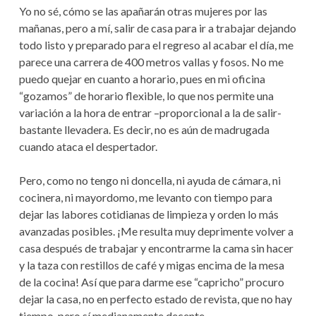
Yo no sé, cómo se las apañarán otras mujeres por las
NAVEGACIÓN
mañanas, pero a mí, salir de casa para ir a trabajar dejando
todo listo y preparado para el regreso al acabar el día, me
parece una carrera de 400 metros vallas y fosos. No me
puedo quejar en cuanto a horario, pues en mi oficina
“gozamos” de horario flexible, lo que nos permite una
variación a la hora de entrar –proporcional a la de salir-
bastante llevadera. Es decir, no es aún de madrugada
cuando ataca el despertador.
Pero, como no tengo ni doncella, ni ayuda de cámara, ni
cocinera, ni mayordomo, me levanto con tiempo para
dejar las labores cotidianas de limpieza y orden lo más
avanzadas posibles. ¡Me resulta muy deprimente volver a
casa después de trabajar y encontrarme la cama sin hacer
y la taza con restillos de café y migas encima de la mesa
de la cocina! Así que para darme ese “capricho” procuro
dejar la casa, no en perfecto estado de revista, que no hay
tiempo, pero sí medianamente decente.