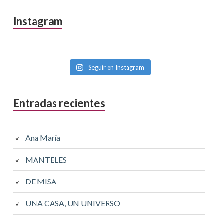
Barra
Instagram
lateral
primaria
Seguir en Instagram
Entradas recientes
Ana María
MANTELES
DE MISA
UNA CASA, UN UNIVERSO