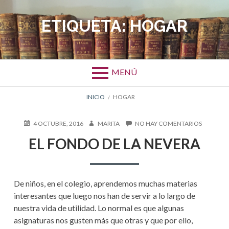
Salta
al
ETIQUETA:
HOGAR
contenido
MENÚ
ENLACES
INICIO
HOGAR
DE
PUBLICADO
AUTOR
EN
4 OCTUBRE, 2016
MARITA
NO HAY COMENTARIOS
EN
EL
AYUDA
EL FONDO DE LA NEVERA
FONDO
DE
A
LA
NEVERA
LA
De niños, en el colegio, aprendemos muchas materias
NAVEGACIÓN
interesantes que luego nos han de servir a lo largo de
nuestra vida de utilidad. Lo normal es que algunas
asignaturas nos gusten más que otras y que por ello,