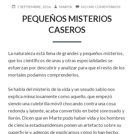
PUBLICADO
AUTOR
EN
7 SEPTIEMBRE, 2016
MARITA
NO HAY COMENTARIOS
EN
PEQUE
PEQUEÑOS MISTERIOS
MISTERI
CASERO
CASEROS
La naturaleza está llena de grandes y pequeños misterios,
que los científicos de unas y otras especialidades se
esfuerzan por descubrir y analizar para que el resto de los
mortales podamos comprenderlos.
Se habla del misterio de la vida y un sesudo sabio nos
explica minuciosamente como aquello, que empezó
siendo una culebrilla móvil chocando contra una cosa
redonda y latente, acaba convertido en bebé sonrosado y
llorón. Dicen que en Marte pudo haber vida y los hombres
de ciencia estadounidenses ponen un artefacto sobre su
superficie y, además de explicarnos cómo lo han hecho,