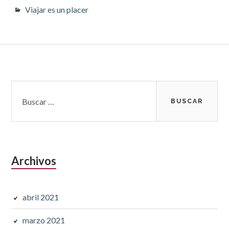
Viajar es un placer
Barra
Buscar:
lateral
subsidiaria
Archivos
abril 2021
marzo 2021