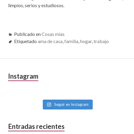
limpios, serios y estudiosos.
Publicado en
Cosas mías
Etiquetado
ama de casa
,
familia
,
hogar
,
trabajo
Barra
Instagram
lateral
primaria
Seguir en Instagram
Entradas recientes