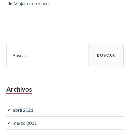
Viajar es un placer
Barra
Buscar:
lateral
subsidiaria
Archivos
abril 2021
marzo 2021