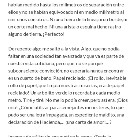
habían medido hasta los milímetros de separación entre
ellos y no se habían equivocado ni en medio milímetro al
unir unos con otros. Ni uno fuera de la línea, ni un borde, ni
un corte mal hecho. Ni una arista o esquina tiene rastro
alguno de tierra. ¡Perfecto!
De repente algo me saltó a la vista. Algo, que no podía
faltar en una sociedad tan avanzada y que ya es parte de
nuestra vida cotidiana, pero que, no se porqué
subconsciente convicción, no esperaría nunca encontrar
en un cuarto de baño. Papel reciclado. ¡El rollo, inevitable
rollo de papel, que limpia nuestras miserias, era de papel
reciclado! Un arbolito verde lo recordaba cada medio
metro. Tiré y tiré. No me lo podía creer, pero así era. ¡Dios
mío! ¿Cómo utilizar para semejantes menesteres, lo que
pudo ser una letra impagada, un expediente maldito, una
declaración de Hacienda,… ¡una carta de amor!…?
Incapaz de utilizarlo, me metí en la cama. ¡Tenía la