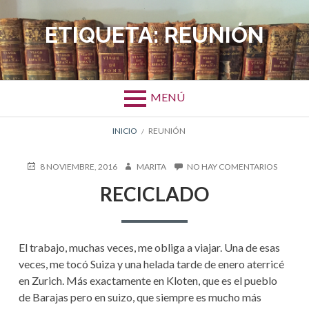
Salta
al
ETIQUETA:
REUNIÓN
contenido
MENÚ
ENLACES
INICIO
REUNIÓN
DE
PUBLICADO
AUTOR
EN
8 NOVIEMBRE, 2016
MARITA
NO HAY COMENTARIOS
EN
RECICL
AYUDA
RECICLADO
A
LA
El trabajo, muchas veces, me obliga a viajar. Una de esas
NAVEGACIÓN
veces, me tocó Suiza y una helada tarde de enero aterricé
en Zurich. Más exactamente en Kloten, que es el pueblo
de Barajas pero en suizo, que siempre es mucho más