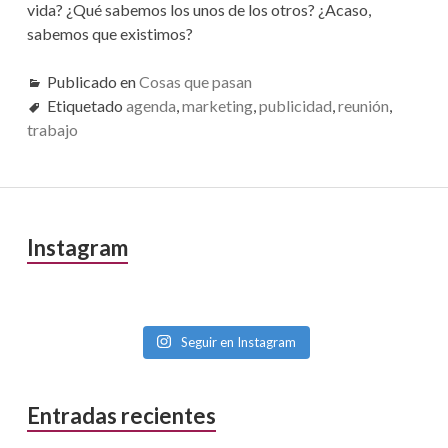
vida? ¿Qué sabemos los unos de los otros? ¿Acaso,
sabemos que existimos?
Publicado en
Cosas que pasan
Etiquetado
agenda
,
marketing
,
publicidad
,
reunión
,
trabajo
Barra
Instagram
lateral
primaria
Seguir en Instagram
Entradas recientes