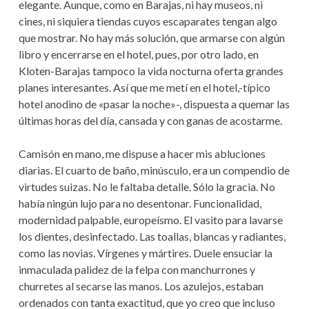
elegante. Aunque, como en Barajas, ni hay museos, ni
cines, ni siquiera tiendas cuyos escaparates tengan algo
que mostrar. No hay más solución, que armarse con algún
libro y encerrarse en el hotel, pues, por otro lado, en
Kloten-Barajas tampoco la vida nocturna oferta grandes
planes interesantes. Así que me metí en el hotel,-típico
hotel anodino de «pasar la noche»-, dispuesta a quemar las
últimas horas del día, cansada y con ganas de acostarme.
Camisón en mano, me dispuse a hacer mis abluciones
diarias. El cuarto de baño, minúsculo, era un compendio de
virtudes suizas. No le faltaba detalle. Sólo la gracia. No
había ningún lujo para no desentonar. Funcionalidad,
modernidad palpable, europeísmo. El vasito para lavarse
los dientes, desinfectado. Las toallas, blancas y radiantes,
como las novias. Vírgenes y mártires. Duele ensuciar la
inmaculada palidez de la felpa con manchurrones y
churretes al secarse las manos. Los azulejos, estaban
ordenados con tanta exactitud, que yo creo que incluso