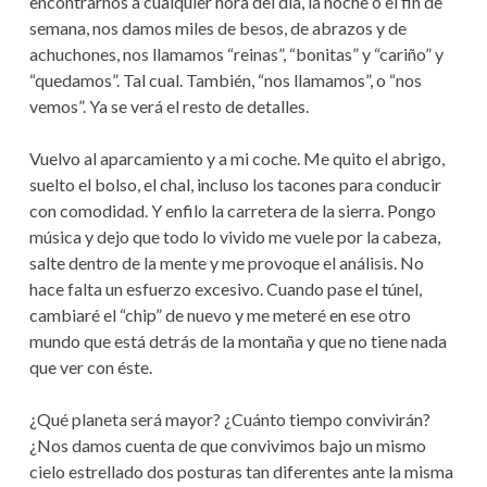
encontrarnos a cualquier hora del día, la noche o el fin de
semana, nos damos miles de besos, de abrazos y de
achuchones, nos llamamos “reinas”, “bonitas” y “cariño” y
“quedamos”. Tal cual. También, “nos llamamos”, o “nos
vemos”. Ya se verá el resto de detalles.
Vuelvo al aparcamiento y a mi coche. Me quito el abrigo,
suelto el bolso, el chal, incluso los tacones para conducir
con comodidad. Y enfilo la carretera de la sierra. Pongo
música y dejo que todo lo vivido me vuele por la cabeza,
salte dentro de la mente y me provoque el análisis. No
hace falta un esfuerzo excesivo. Cuando pase el túnel,
cambiaré el “chip” de nuevo y me meteré en ese otro
mundo que está detrás de la montaña y que no tiene nada
que ver con éste.
¿Qué planeta será mayor? ¿Cuánto tiempo convivirán?
¿Nos damos cuenta de que convivimos bajo un mismo
cielo estrellado dos posturas tan diferentes ante la misma