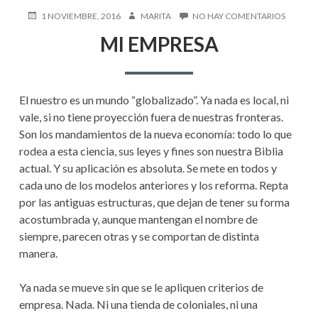
PUBLICADO
AUTOR
EN
1 NOVIEMBRE, 2016
MARITA
NO HAY COMENTARIOS
EN
MI
MI EMPRESA
EMPRES
El nuestro es un mundo “globalizado”. Ya nada es local, ni
vale, si no tiene proyección fuera de nuestras fronteras.
Son los mandamientos de la nueva economía: todo lo que
rodea a esta ciencia, sus leyes y fines son nuestra Biblia
actual. Y su aplicación es absoluta. Se mete en todos y
cada uno de los modelos anteriores y los reforma. Repta
por las antiguas estructuras, que dejan de tener su forma
acostumbrada y, aunque mantengan el nombre de
siempre, parecen otras y se comportan de distinta
manera.
Ya nada se mueve sin que se le apliquen criterios de
empresa. Nada. Ni una tienda de coloniales, ni una