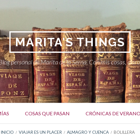
MARITA'S THINGS
Blog personal de Marita de la Serna. Con mis cosas, claro
MÍAS
COSAS QUE PASAN
CRÓNICAS DE VERAN
INICIO
VIAJAR ES UN PLACER
ALMAGRO Y CUENCA
BOLILLERA