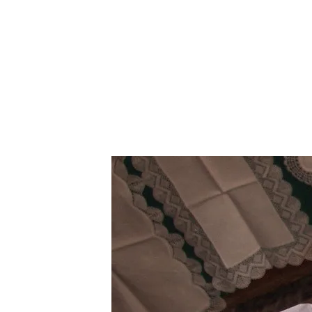
DE
AYUDA
A
LA
NAVEGACIÓN