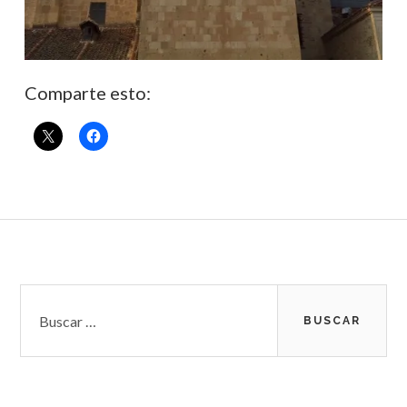
Comparte esto:
Barra
Buscar:
lateral
subsidiaria