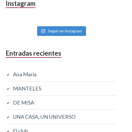
Barra
Instagram
lateral
primaria
Seguir en Instagram
Entradas recientes
Ana María
MANTELES
DE MISA
UNA CASA, UN UNIVERSO
El club