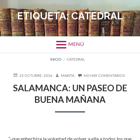
Salta
al
ETIQUETA:
CATEDRAL
contenido
MENÚ
ENLACES
INICIO
CATEDRAL
DE
PUBLICADO
AUTOR
EN
25 OCTUBRE, 2016
MARITA
NO HAY COMENTARIOS
EN
SALAMA
AYUDA
SALAMANCA: UN PASEO DE
UN
PASEO
A
BUENA MAÑANA
DE
BUENA
LA
MAÑAN
NAVEGACIÓN
“-que enhechiza la voluntad de volver a ella a todos los que