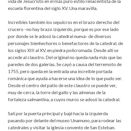
vida de Jesucristo en el más puro estilo renacentista de la
escuela florentina del siglo XV. Una maravilla.
Increíbles también los sepulcros en el brazo derecho del
crucero –no hay brazo izquierdo, porque es por ese lado
por donde se le adosó la catedral nueva- de diversos
personajes bienhechores o benefactores de la catedral, de
los siglos XIII al XV, en piedra policromada. Desde allí se
accede al claustro. Del original no queda nada más que las
paredes de dos galerías. Se cayó a causa del terremoto de
1755, pero queda en la entrada una increíble portada
románica que ayuda a hacerse una idea de lo que pudo ser.
Desde el centro del patio de este claustro se puede ver,
muy de cerca, la torre del gallo y las almenas de la
fortaleza salmantina, a cuyos muros se adosó la catedral.
Salí por la puerta principal y bajé hacia la izquierda
pasando por delante del museo Unamuno, para rodear las
catedrales y visitar la iglesia convento de San Esteban.