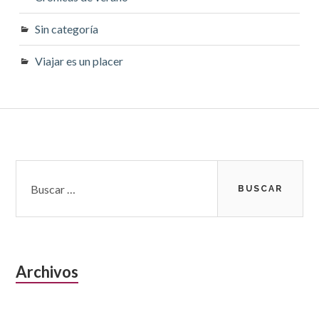
Sin categoría
Viajar es un placer
Barra
Buscar:
lateral
subsidiaria
Archivos