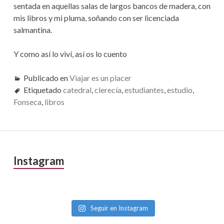
sentada en aquellas salas de largos bancos de madera, con
mis libros y mi pluma, soñando con ser licenciada
salmantina.
Y como así lo viví, así os lo cuento
Publicado en
Viajar es un placer
Etiquetado
catedral
,
clerecía
,
estudiantes
,
estudio
,
Fonseca
,
libros
Barra
Instagram
lateral
primaria
Seguir en Instagram