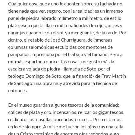
Cualquier cosa que a uno le cuenten sobre su fachada no
tiene nada que ver, seguro, con la realidad: es un inmenso
panel de piedra labrado milímetro a milímetro, de estilo
plateresco que brilla en mil tonalidades de rojos, ocres y
naranjas cuando le da el sol, ya menguante, de la tarde. Por
dentro, el retablo de José Churriguera, de inmensas
columnas salomónicas esculpidas con montones de
pámpanos, impresiona por el trabajo y el tamaño. Pero a
mí, más espartana para estas cosas, me gustó más la
escalera volada de piedra –llamada de Soto, por el
teólogo Domingo de Soto, que la financió- de Fray Martín
de Santiago: una obra muy atrevida para la técnica de
entonces.
En el museo guardan algunos tesoros de la comunidad:
cálices de plata y oro, incensarios, relicarios gigantescos,
reclinatorios, casullas bordadas, cruces… Pero estamos
en lo de siempre. A mí se me fueron los ojos tras una talla
de un Cristo románico de enormes ojos redondos, algo